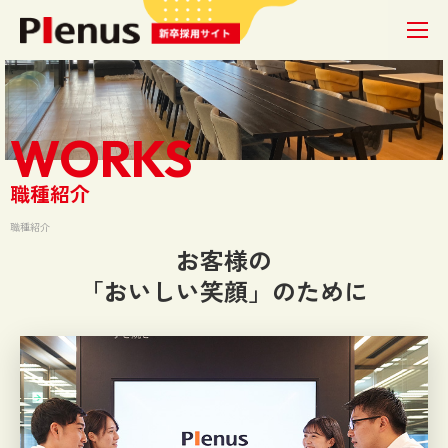
W
O
R
K
S
職
種
紹
介
職種紹介
お客様の
「おいしい笑顔」のために